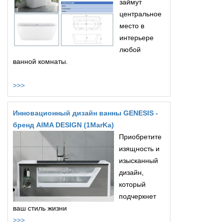
займут
центральное
место в
интерьере
любой
ванной комнаты.
>>>
Инновационный дизайн ванны GENESIS -
бренд AIMA DESIGN (1MarKa)
Приобретите
изящность и
изысканный
дизайн,
который
подчеркнет
ваш стиль жизни
>>>