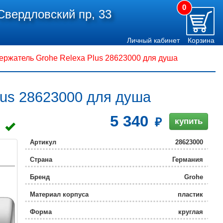
0
Свердловский пр, 33
Личный кабинет
Корзина
ржатель Grohe Relexa Plus 28623000 для душа
lus 28623000 для душа
5 340
купить
Артикул
28623000
Страна
Германия
Бренд
Grohe
Материал корпуса
пластик
Форма
круглая