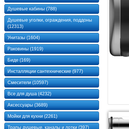
Душевые кабины (788)
Душевые уголки, ограждения, поддоны
(12313)
Унитазы (1604)
Раковины (1919)
Биде (169)
Инсталляции сантехнические (977)
Смесители (10597)
Все для душа (4232)
Аксессуары (3689)
Мойки для кухни (2261)
Трапы душевые, каналы и лотки (397)