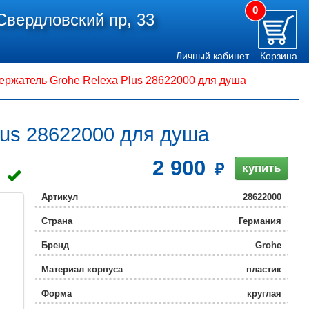
0
Свердловский пр, 33
Личный кабинет
Корзина
ржатель Grohe Relexa Plus 28622000 для душа
lus 28622000 для душа
2 900
купить
Артикул
28622000
Страна
Германия
Бренд
Grohe
Материал корпуса
пластик
Форма
круглая