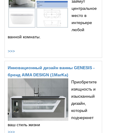
займут
центральное
место в
интерьере
любой
ванной комнаты.
>>>
Инновационный дизайн ванны GENESIS -
бренд AIMA DESIGN (1MarKa)
Приобретите
изящность и
изысканный
дизайн,
который
подчеркнет
ваш стиль жизни
>>>