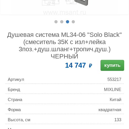
Душевая система ML34-06 "Solo Black"
(смеситель 35К с изл+лейка
3поз.+душ.шланг+тропич.душ.)
ЧЕРНЫЙ
14 747
купить
Артикул
553217
Бренд
MIXLINE
Страна
Китай
Форма
квадратная
Высота, см
133