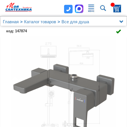
Главная
Каталог товаров
Все для душа
Душевая система ML34-06 "Solo Black" (смеситель
код: 147874
35К с изл+лейка 3поз.+душ.шланг+тропич.душ.)
ЧЕРНЫЙ