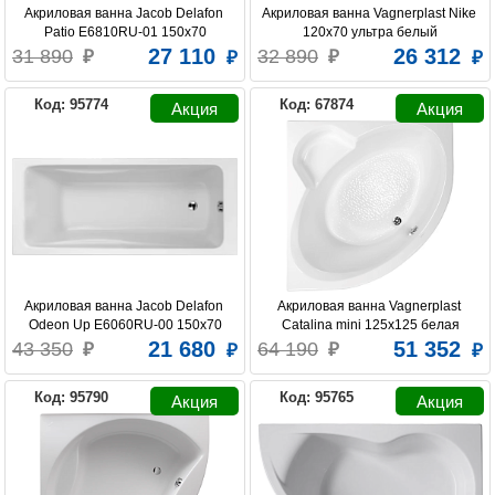
Акриловая ванна Jacob Delafon 
Акриловая ванна Vagnerplast Nike 
Patio E6810RU-01 150x70
120x70 ультра белый
27 110
26 312
31 890
32 890
KOLPA SAN
MIRSANT
JACOB DELAFON
Код: 95774
Код: 67874
ROYAL BATH
SANTEK
RIHO
TRITON
VAGNERPLAST
Акриловая ванна Jacob Delafon 
Акриловая ванна Vagnerplast 
Odeon Up E6060RU-00 150x70
Catalina mini 125x125 белая
21 680
51 352
43 350
64 190
Код: 95790
Код: 95765