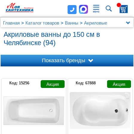
Главная
Каталог товаров
Ванны
Акриловые
Ванны до 150 см
Акриловые ванны до 150 см в
(94)
Челябинске
Показать бренды
Код: 15256
Код: 67888
1MARKA
ABBER
AQUANET
AQUATEK
BELBAGNO
BAS
CEZARES
EXCELLENT
DURAVIT