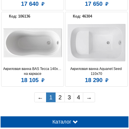
17 640
17 650
Код: 106136
Код: 46304
Акриловая ванна BAS Тесса 140x70 
Акриловая ванна Aquanet Seed 
на каркасе
110x70
18 105
18 290
←
1
2
3
4
→
Каталог