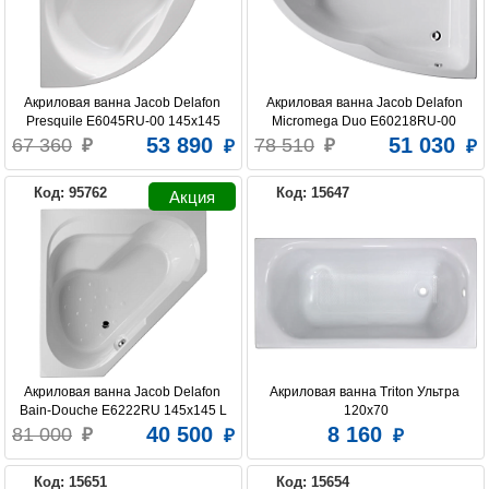
Акриловая ванна Jacob Delafon 
Акриловая ванна Jacob Delafon 
Presquile E6045RU-00 145x145
Micromega Duo E60218RU-00 
150x100 R
53 890
51 030
67 360
78 510
Код: 95762
Код: 15647
Акриловая ванна Jacob Delafon 
Акриловая ванна Triton Ультра 
Bain-Douche E6222RU 145x145 L
120x70
40 500
8 160
81 000
Код: 15651
Код: 15654