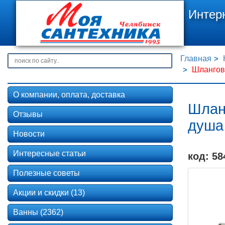
Интер
Главная
Шлангов
О компании, оплата, доставка
Шлан
Отзывы
душа
Новости
Интересные статьи
код: 58
Полезные советы
Акции и скидки (13)
Ванны (2362)