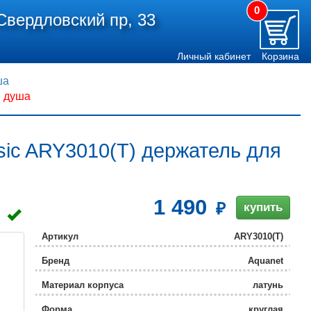
0
Свердловский пр, 33
Личный кабинет
Корзина
ша
я душа
sic ARY3010(T) держатель для
1 490
купить
Артикул
ARY3010(T)
Бренд
Aquanet
Материал корпуса
латунь
Форма
круглая