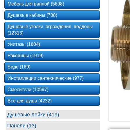
Мебель для ванной (5698)
Душевые кабины (788)
Душевые уголки, ограждения, поддоны
(12313)
Унитазы (1604)
Раковины (1919)
Биде (169)
Инсталляции сантехнические (977)
Смесители (10597)
Все для душа (4232)
Душевые лейки (419)
Панели (13)