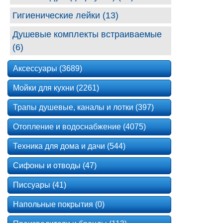
Гигиенические лейки (13)
Душевые комплекты встраиваемые
(6)
Аксессуары (3689)
Мойки для кухни (2261)
Трапы душевые, каналы и лотки (397)
Отопление и водоснабжение (4075)
Техника для дома и дачи (544)
Сифоны и отводы (47)
Писсуары (41)
Напольные покрытия (0)