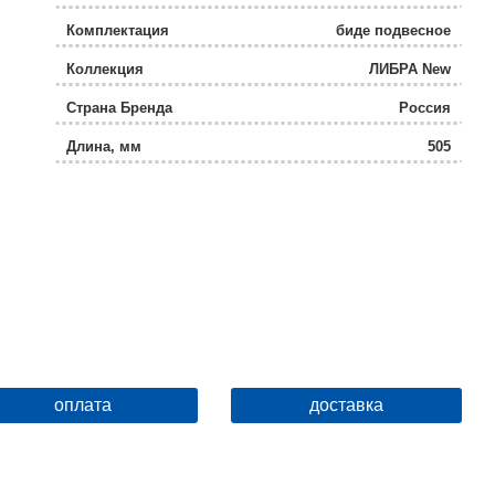
Комплектация
биде подвесное
Коллекция
ЛИБРА New
Страна Бренда
Россия
Длина, мм
505
Крепеж
Нет
Тип изделия
Биде подвесное
Страна-изготовитель
Китай
Штрихкод
New
оплата
доставка