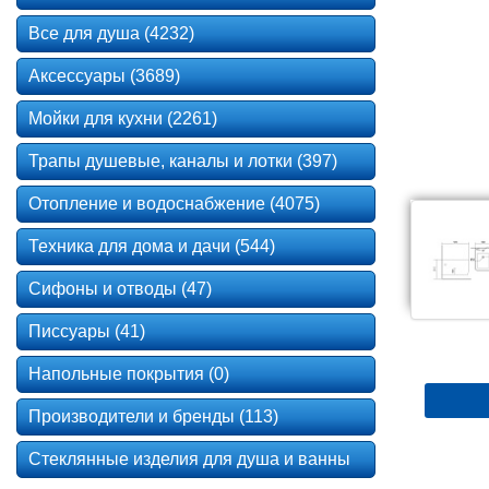
Все для душа (4232)
Аксессуары (3689)
Мойки для кухни (2261)
Трапы душевые, каналы и лотки (397)
Отопление и водоснабжение (4075)
Техника для дома и дачи (544)
Сифоны и отводы (47)
Писсуары (41)
Напольные покрытия (0)
Производители и бренды (113)
Стеклянные изделия для душа и ванны