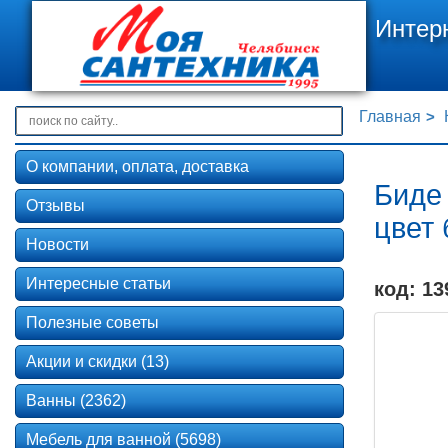
Интер
Главная
О компании, оплата, доставка
Биде
Отзывы
цвет
Новости
Интересные статьи
код: 13
Полезные советы
Акции и скидки (13)
Ванны (2362)
Мебель для ванной (5698)