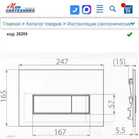
Главная
Каталог товаров
Инсталляции сантехнические
AlcaPlast
Кнопка смыва AlcaPlast THIN M570 белый
код: 26204