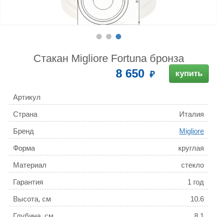
Стакан Migliore Fortuna бронза
8 650
купить
Артикул
Страна
Италия
Бренд
Migliore
Форма
круглая
Материал
стекло
Гарантия
1 год
Высота, см
10.6
Глубина, см
8.1