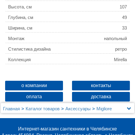
Высота, см
107
Глубина, см
49
Ширина, см
33
Монтаж
напольный
Стилистика дизайна
ретро
Коллекция
Mirella
о компании
контакты
оплата
доставка
Главная
Каталог товаров
Аксессуары
Migliore
Полка Migliore Mirella 26627 напольная, хром
Интернет-магазин сантехники в Челябинске