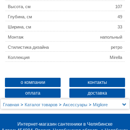
Высота, см
107
Глубина, см
49
Ширина, см
33
Монтаж
напольный
Стилистика дизайна
ретро
Коллекция
Mirella
о компании
контакты
оплата
доставка
Главная
Каталог товаров
Аксессуары
Migliore
Полка Migliore Mirella 26626 напольная, бронза
Интернет-магазин сантехники в Челябинске