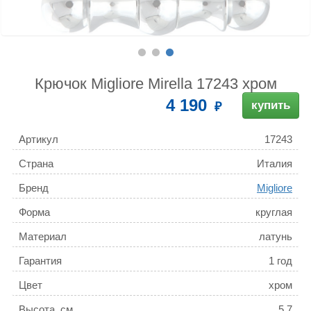
Крючок Migliore Mirella 17243 хром
4 190
купить
Артикул
17243
Страна
Италия
Бренд
Migliore
Форма
круглая
Материал
латунь
Гарантия
1 год
Цвет
хром
Высота, см
5.7