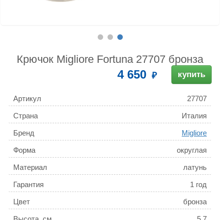
Крючок Migliore Fortuna 27707 бронза
4 650
купить
Артикул
27707
Страна
Италия
Бренд
Migliore
Форма
округлая
Материал
латунь
Гарантия
1 год
Цвет
бронза
Высота, см
5.7