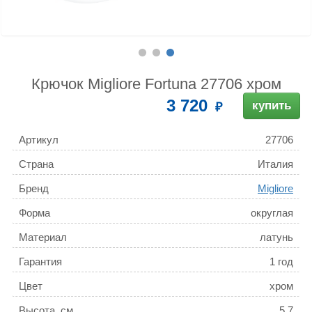
Крючок Migliore Fortuna 27706 хром
3 720
купить
Артикул
27706
Страна
Италия
Бренд
Migliore
Форма
округлая
Материал
латунь
Гарантия
1 год
Цвет
хром
Высота, см
5.7