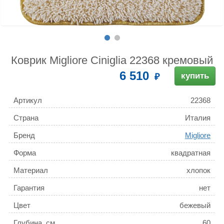
Коврик Migliore Ciniglia 22368 кремовый
6 510
купить
Артикул
22368
Страна
Италия
Бренд
Migliore
Форма
квадратная
Материал
хлопок
Гарантия
нет
Цвет
бежевый
Глубина, см
60