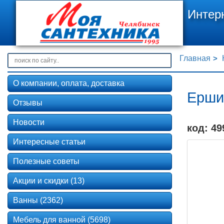
Интер
Главная
О компании, оплата, доставка
Ершик
Отзывы
Новости
код: 49
Интересные статьи
Полезные советы
Акции и скидки (13)
Ванны (2362)
Мебель для ванной (5698)