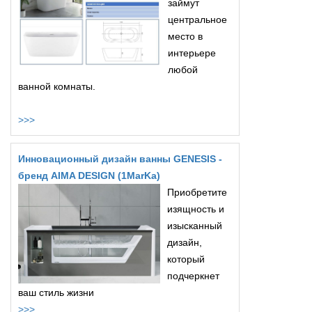
займут
центральное
место в
интерьере
любой
ванной комнаты.
>>>
Инновационный дизайн ванны GENESIS -
бренд AIMA DESIGN (1MarKa)
Приобретите
изящность и
изысканный
дизайн,
который
подчеркнет
ваш стиль жизни
>>>