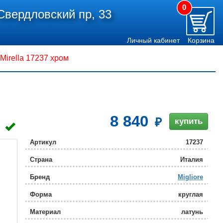
0
Свердловский пр, 33
Личный кабинет
Корзина
 Mirella 17237 хром
8 840
купить
Артикул
17237
Страна
Италия
Бренд
Migliore
Форма
круглая
Материал
латунь