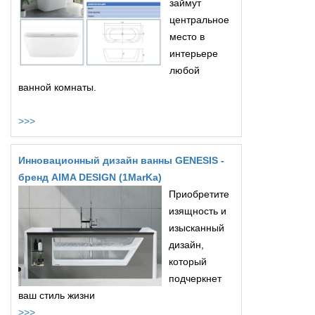
займут
центральное
место в
интерьере
любой
ванной комнаты.
>>>
Инновационный дизайн ванны GENESIS -
бренд AIMA DESIGN (1MarKa)
Приобретите
изящность и
изысканный
дизайн,
который
подчеркнет
ваш стиль жизни
>>>