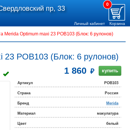
0
Свердловский пр, 33
Личный кабинет
Корзина
а Merida Optimum maxi 23 POB103 (Блок: 6 рулонов)
i 23 POB103 (Блок: 6 рулонов)
1 860
купить
Артикул
POB103
Страна
Россия
Бренд
Merida
Материал
макулатура
Цвет
белый