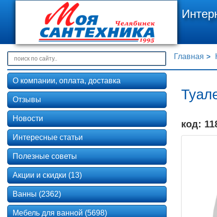
Интер
Главная
О компании, оплата, доставка
Туале
Отзывы
Новости
код: 11
Интересные статьи
Полезные советы
Акции и скидки (13)
Ванны (2362)
Мебель для ванной (5698)