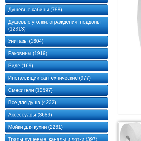
Душевые кабины (788)
Душевые уголки, ограждения, поддоны
(12313)
Унитазы (1604)
Раковины (1919)
Биде (169)
Инсталляции сантехнические (977)
Смесители (10597)
Все для душа (4232)
Аксессуары (3689)
Мойки для кухни (2261)
Трапы душевые, каналы и лотки (397)