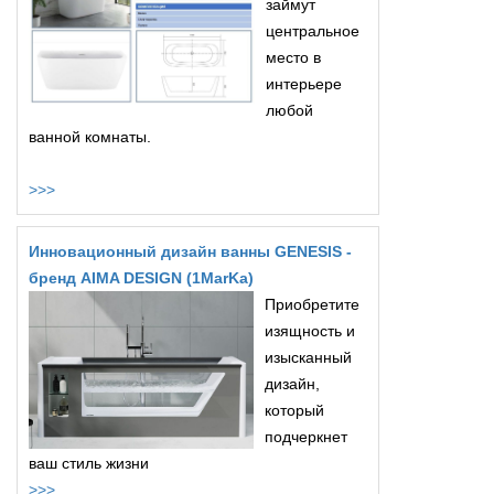
займут
центральное
место в
интерьере
любой
ванной комнаты.
>>>
Инновационный дизайн ванны GENESIS -
бренд AIMA DESIGN (1MarKa)
Приобретите
изящность и
изысканный
дизайн,
который
подчеркнет
ваш стиль жизни
>>>