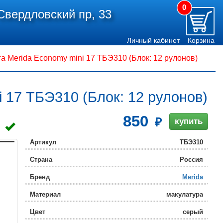
0
Свердловский пр, 33
Личный кабинет
Корзина
а Merida Economy mini 17 ТБЭ310 (Блок: 12 рулонов)
 17 ТБЭ310 (Блок: 12 рулонов)
850
купить
Артикул
ТБЭ310
Страна
Россия
Бренд
Merida
Материал
макулатура
Цвет
серый