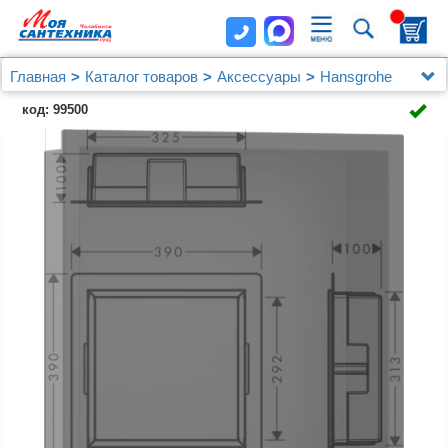
Главная
Каталог товаров
Аксессуары
Hansgrohe
Полка Hansgrohe XtraStoris Original 56061670
код: 99500
матовая черная