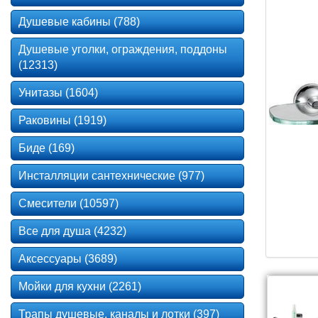
Душевые кабины (788)
Душевые уголки, ограждения, поддоны
(12313)
Унитазы (1604)
Раковины (1919)
Биде (169)
Инсталляции сантехнические (977)
Смесители (10597)
Все для душа (4232)
Аксессуары (3689)
Мойки для кухни (2261)
Трапы душевые, каналы и лотки (397)