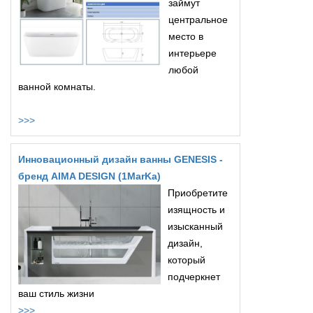
займут
центральное
место в
интерьере
любой
ванной комнаты.
>>>
Инновационный дизайн ванны GENESIS -
бренд AIMA DESIGN (1MarKa)
Приобретите
изящность и
изысканный
дизайн,
который
подчеркнет
ваш стиль жизни
>>>