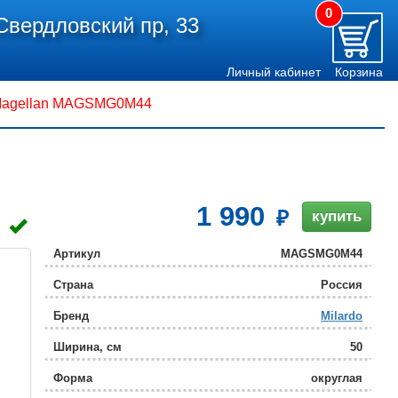
0
Свердловский пр, 33
Личный кабинет
Корзина
 Magellan MAGSMG0M44
1 990
купить
Артикул
MAGSMG0M44
Страна
Россия
Бренд
Milardo
Ширина, см
50
Форма
округлая