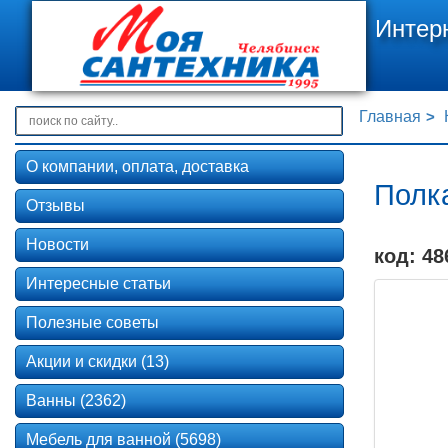
Интер
Главная
О компании, оплата, доставка
Полк
Отзывы
Новости
код: 48
Интересные статьи
Полезные советы
Акции и скидки (13)
Ванны (2362)
Мебель для ванной (5698)