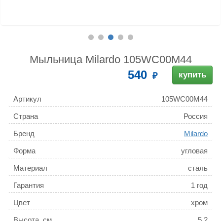
Мыльница Milardo 105WC00M44
540
купить
Артикул
105WC00M44
Страна
Россия
Бренд
Milardo
Форма
угловая
Материал
сталь
Гарантия
1 год
Цвет
хром
Высота, см
5.2