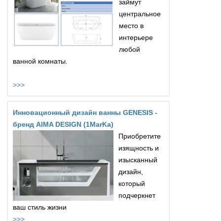
займут
центральное
место в
интерьере
любой
ванной комнаты.
>>>
Инновационный дизайн ванны GENESIS -
бренд AIMA DESIGN (1MarKa)
Приобретите
изящность и
изысканный
дизайн,
который
подчеркнет
ваш стиль жизни
>>>