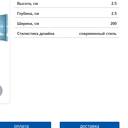
Высота, см
2.5
Глубина, см
2.5
Ширина, см
200
Стилистика дизайна
современный стиль
оплата
доставка