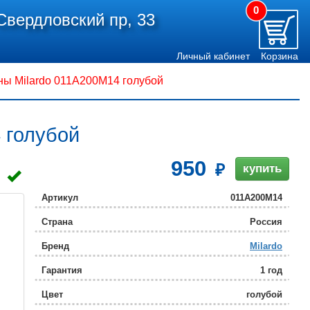
0
Свердловский пр, 33
Личный кабинет
Корзина
ны Milardo 011A200M14 голубой
 голубой
950
купить
Артикул
011A200M14
Страна
Россия
Бренд
Milardo
Гарантия
1 год
Цвет
голубой