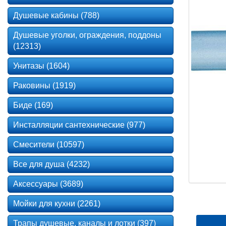
Душевые кабины (788)
Душевые уголки, ограждения, поддоны
(12313)
Унитазы (1604)
Раковины (1919)
Биде (169)
Инсталляции сантехнические (977)
Смесители (10597)
Все для душа (4232)
Аксессуары (3689)
Мойки для кухни (2261)
Трапы душевые, каналы и лотки (397)