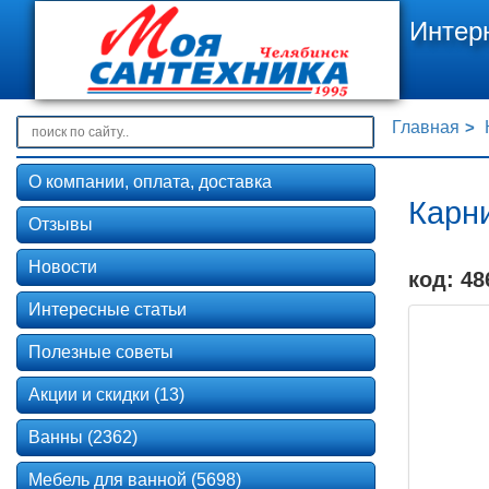
Интер
Главная
О компании, оплата, доставка
Карни
Отзывы
Новости
код: 48
Интересные статьи
Полезные советы
Акции и скидки (13)
Ванны (2362)
Мебель для ванной (5698)