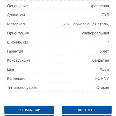
Оснащение
крепления
Длина, см
70.5
Материал
Цинк, нержавеющая сталь,
керамика
Ориентация
универсальная
Ширина, см
7
Гарантия
5 лет
Конструкция
открытая
Цвет
Хром
Коллекция
FORNY
Тип аксессуаров
Стакан
Поворотный
Да
Название товара
Стакан керамический
о компании
контакты
AZARIO FORNY, хром (AZ-
ID
136591
88306)