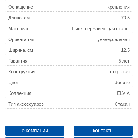
Оснащение
крепления
Длина, см
70.5
Материал
Цинк, нержавеющая сталь,
керамика
Ориентация
универсальная
Ширина, см
12.5
Гарантия
5 лет
Конструкция
открытая
Цвет
Золото
Коллекция
ELVIA
Тип аксессуаров
Стакан
Поворотный
Да
Название товара
Стакан керамический Azario
о компании
контакты
ELVIA, золото (AZ91106Q)
ID
136653