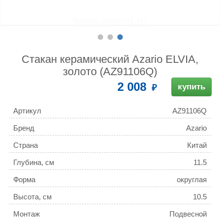
Стакан керамический Azario ELVIA,
золото (AZ91106Q)
2 008
купить
Артикул
AZ91106Q
Бренд
Azario
Страна
Китай
Глубина, см
11.5
Форма
округлая
Высота, см
10.5
Монтаж
Подвесной