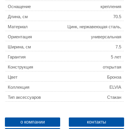
Оснащение
крепления
Длина, см
70.5
Материал
Цинк, нержавеющая сталь,
керамика
Ориентация
универсальная
Ширина, см
7.5
Гарантия
5 лет
Конструкция
открытая
Цвет
Бронза
Коллекция
ELVIA
Тип аксессуаров
Стакан
Поворотный
Да
Название товара
Стакан керамический Azario
о компании
контакты
ELVIA настольный, бронза
ID
136671
(AZ-126-A)