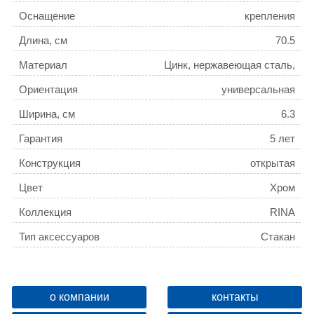
Оснащение
крепления
Длина, см
70.5
Материал
Цинк, нержавеющая сталь,
стекло
Ориентация
универсальная
Ширина, см
6.3
Гарантия
5 лет
Конструкция
открытая
Цвет
Хром
Коллекция
RINA
Тип аксессуаров
Стакан
Поворотный
Да
Название товара
Стакан AZARIO RINA
о компании
контакты
стеклянный настольный,
ID
136629
хром (AZ-130B)