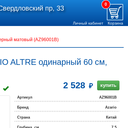
0
Свердловский пр, 33
Личный кабинет
Корзина
ерный матовый (AZ96001B)
IO ALTRE одинарный 60 см,
2 528
купить
Артикул
AZ96001B
Бренд
Azario
Страна
Китай
Глубина, см
7.5