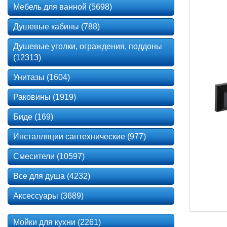
Мебель для ванной (5698)
Душевые кабины (788)
Душевые уголки, ограждения, поддоны
(12313)
Унитазы (1604)
Раковины (1919)
Биде (169)
Инсталляции сантехнические (977)
Смесители (10597)
Все для душа (4232)
Аксессуары (3689)
Мойки для кухни (2261)