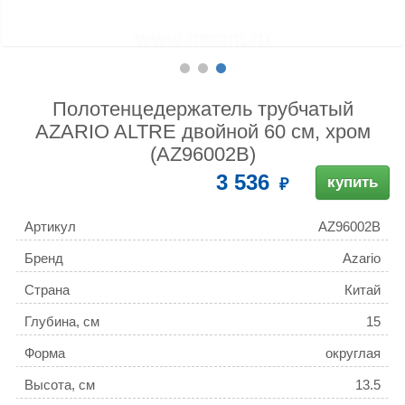
Полотенцедержатель трубчатый
AZARIO ALTRE двойной 60 см, хром
(AZ96002B)
3 536
купить
Артикул
AZ96002B
Бренд
Azario
Страна
Китай
Глубина, см
15
Форма
округлая
Высота, см
13.5