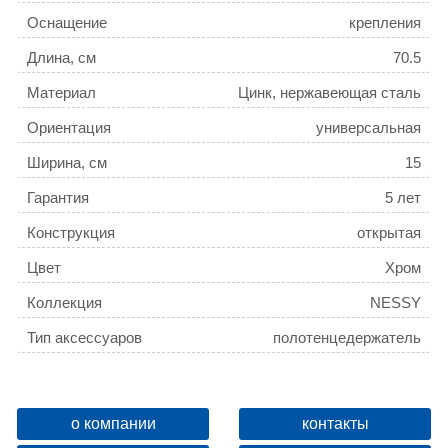
Оснащение
крепления
Длина, см
70.5
Материал
Цинк, нержавеющая сталь
Ориентация
универсальная
Ширина, см
15
Гарантия
5 лет
Конструкция
открытая
Цвет
Хром
Коллекция
NESSY
Тип аксессуаров
полотенцедержатель
Поворотный
Да
Название товара
Полотенцедержатель
о компании
контакты
AZARIO NESSY, хром (AZ-
ID
136606
73111)