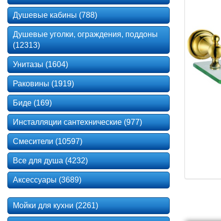
Душевые кабины (788)
Душевые уголки, ограждения, поддоны
(12313)
Унитазы (1604)
Раковины (1919)
Биде (169)
Инсталляции сантехнические (977)
Смесители (10597)
Все для душа (4232)
Аксессуары (3689)
Мойки для кухни (2261)