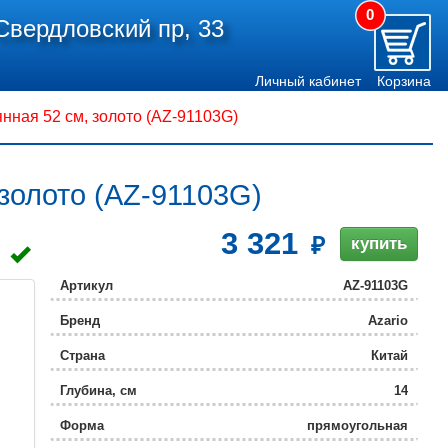
0
Свердловский пр, 33
Личный кабинет
Корзина
янная 52 см, золото (AZ-91103G)
 золото (AZ-91103G)
3 321
купить
Артикул
AZ-91103G
Бренд
Azario
Страна
Китай
Глубина, см
14
Форма
прямоугольная