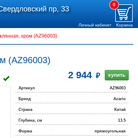
0
Свердловский пр, 33
Личный кабинет
Корзина
лянная, хром (AZ96003)
м (AZ96003)
2 944
купить
Артикул
AZ96003
Бренд
Azario
Страна
Китай
Глубина, см
13.5
Форма
прямоугольная