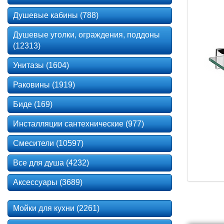
Душевые кабины (788)
Душевые уголки, ограждения, поддоны
(12313)
Унитазы (1604)
Раковины (1919)
Биде (169)
Инсталляции сантехнические (977)
Смесители (10597)
Все для душа (4232)
Аксессуары (3689)
Мойки для кухни (2261)