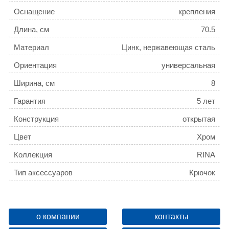
Оснащение
крепления
Длина, см
70.5
Материал
Цинк, нержавеющая сталь
Ориентация
универсальная
Ширина, см
8
Гарантия
5 лет
Конструкция
открытая
Цвет
Хром
Коллекция
RINA
Тип аксессуаров
Крючок
Поворотный
Да
Название товара
Крючок двойной AZARIO
о компании
контакты
RINA, хром (AZ-87005B)
ID
136620