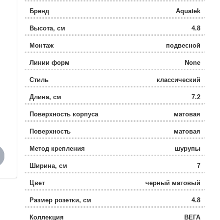
Бренд
Aquatek
Высота, см
4.8
Монтаж
подвесной
Линии форм
None
Стиль
классический
Длина, см
7.2
Поверхность корпуса
матовая
Поверхность
матовая
Метод крепления
шурупы
Ширина, см
7
Цвет
черный матовый
Размер розетки, см
4.8
Коллекция
ВЕГА