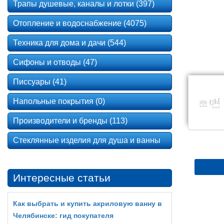
Трапы душевые, каналы и лотки (397)
Отопление и водоснабжение (4075)
Техника для дома и дачи (544)
Сифоны и отводы (47)
Писсуары (41)
Напольные покрытия (0)
Производители и бренды (113)
Стеклянные изделия для душа и ванны
Интересные статьи
Как выбрать и купить акриловую ванну в
Челябинске: гид покупателя