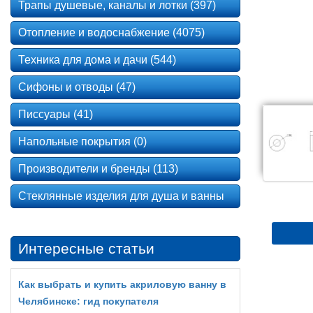
Трапы душевые, каналы и лотки (397)
Отопление и водоснабжение (4075)
Техника для дома и дачи (544)
Сифоны и отводы (47)
Писсуары (41)
Напольные покрытия (0)
Производители и бренды (113)
Стеклянные изделия для душа и ванны
Интересные статьи
Как выбрать и купить акриловую ванну в
Челябинске: гид покупателя