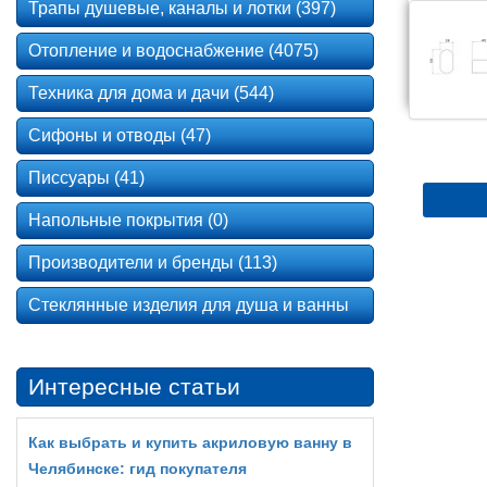
Трапы душевые, каналы и лотки (397)
Отопление и водоснабжение (4075)
Техника для дома и дачи (544)
Сифоны и отводы (47)
Писсуары (41)
Напольные покрытия (0)
Производители и бренды (113)
Стеклянные изделия для душа и ванны
Интересные статьи
Как выбрать и купить акриловую ванну в
Челябинске: гид покупателя