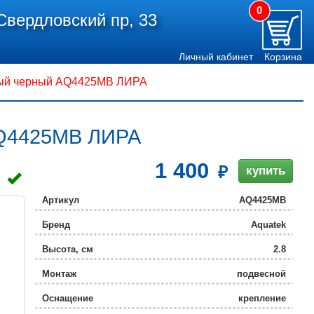
0
Свердловский пр, 33
Личный кабинет
Корзина
ый черный AQ4425MB ЛИРА
AQ4425MB ЛИРА
1 400
купить
Артикул
AQ4425MB
Бренд
Aquatek
Высота, см
2.8
Монтаж
подвесной
Оснащение
крепление