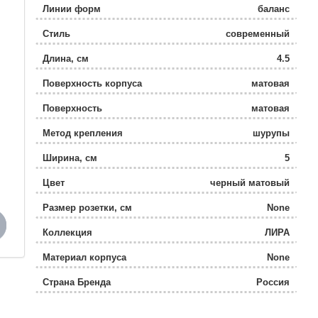
Линии форм
баланс
Стиль
современный
Длина, см
4.5
Поверхность корпуса
матовая
Поверхность
матовая
Метод крепления
шурупы
Ширина, см
5
Цвет
черный матовый
Размер розетки, см
None
Коллекция
ЛИРА
Материал корпуса
None
Страна Бренда
Россия
Название товара
Крючок Aquatek, матовый