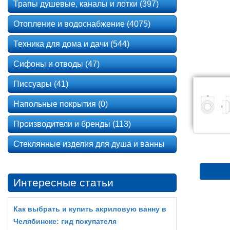
Трапы душевые, каналы и лотки (397)
Отопление и водоснабжение (4075)
Техника для дома и дачи (544)
Сифоны и отводы (47)
Писсуары (41)
Напольные покрытия (0)
Производители и бренды (113)
Стеклянные изделия для душа и ванны
Интересные статьи
Как выбрать и купить акриловую ванну в
Челябинске: гид покупателя