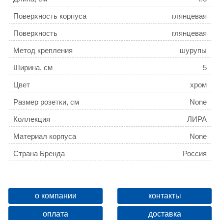
Поверхность корпуса
глянцевая
Поверхность
глянцевая
Метод крепления
шурупы
Ширина, см
5
Цвет
хром
Размер розетки, см
None
Коллекция
ЛИРА
Материал корпуса
None
Страна Бренда
Россия
Название товара
Крючок Aquatek AQ4425CR
ЛИРА
ID
140227
о компании
контакты
Покрытие корпуса
глянцевая
оплата
доставка