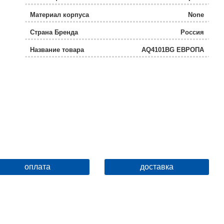
Материал корпуса
None
Страна Бренда
Россия
Название товара
AQ4101BG ЕВРОПА
крючок, шлиф. золото
ID
146872
Покрытие корпуса
шлифованная
Страна-изготовитель
Китай
ГАРАНТИЯ, ЛЕТ
5
Форма розетки
круглая
Основное покрытие
хром-никель
оплата
доставка
##
NEW
КОМПЛЕКТ ПОСТАВКИ
1. Крючок 2. Монтажный
комплект
ГИДРОЕРШИК
None