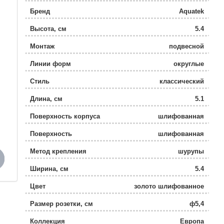
Бренд
Aquatek
Высота, см
5.4
Монтаж
подвесной
Линии форм
округлые
Стиль
классический
Длина, см
5.1
Поверхность корпуса
шлифованная
Поверхность
шлифованная
Метод крепления
шурупы
Ширина, см
5.4
Цвет
золото шлифованное
Размер розетки, см
ф5,4
Коллекция
Европа