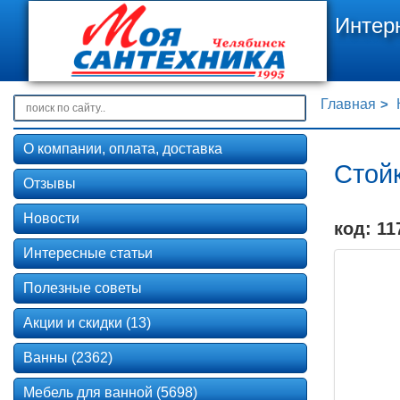
Интер
Главная
О компании, оплата, доставка
Стойк
Отзывы
Новости
код: 11
Интересные статьи
Полезные советы
Акции и скидки (13)
Ванны (2362)
Мебель для ванной (5698)