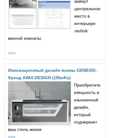
займут
центральное
место в
интерьере
любой
ванной комнаты.
>>>
Инновационный дизайн ванны GENESIS -
бренд AIMA DESIGN (1MarKa)
Приобретите
изящность и
изысканный
дизайн,
который
подчеркнет
ваш стиль жизни
>>>