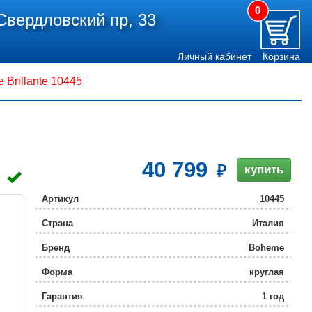
0
Свердловский пр, 33
Личный кабинет
Корзина
Brillante 10445
40 799
купить
Артикул
10445
Страна
Италия
Бренд
Boheme
Форма
круглая
Гарантия
1 год