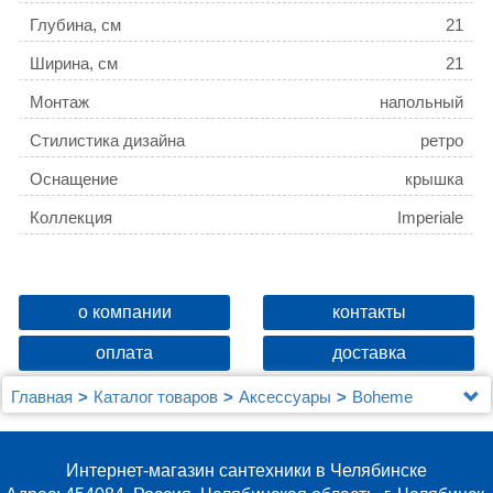
Глубина, см
21
Ширина, см
21
Монтаж
напольный
Стилистика дизайна
ретро
Оснащение
крышка
Коллекция
Imperiale
о компании
контакты
оплата
доставка
Главная
Каталог товаров
Аксессуары
Boheme
Мусорное ведро Boheme Imperiale 10424
Интернет-магазин сантехники в Челябинске