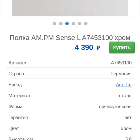
Полка AM.PM Sense L A7453100 хром
4 390
купить
Артикул
A7453100
Страна
Германия
Бренд
Am.Pm
Материал
сталь
Форма
прямоугольная
Гарантия
нет
Цвет
хром
Высота, см
5.8