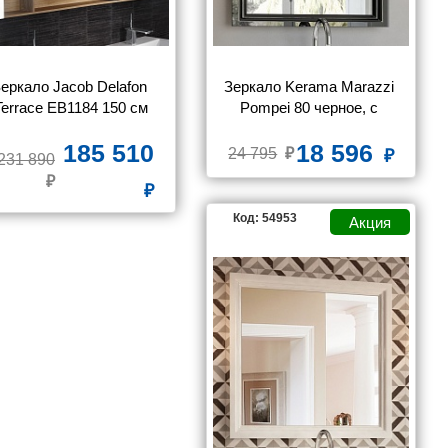
еркало Jacob Delafon 
Зеркало Kerama Marazzi 
Terrace EB1184 150 см
Pompei 80 черное, с 
подсветкой
185 510
18 596
24 795
231 890
Код: 54953