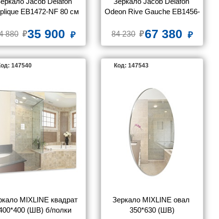
еркало Jacob Delafon 
Зеркало Jacob Delafon 
plique EB1472-NF 80 см
Odeon Rive Gauche EB1456-
NF 90 см с подсветкой
35 900
67 380
4 880
84 230
од: 147540
Код: 147543
ркало MIXLINE квадрат 
Зеркало MIXLINE овал 
400*400 (ШВ) б/полки
350*630 (ШВ)