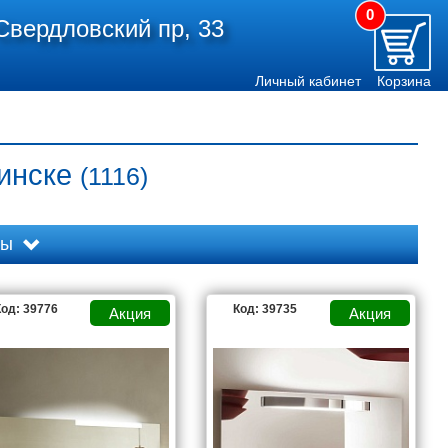
0
Свердловский пр, 33
Личный кабинет
Корзина
бинске
(1116)
ды
од: 39776
Код: 39735
AQWELLA
AQWELLA 5 STARS
ART&MAX
CLARBERG
COMFORTY
DURAVIT