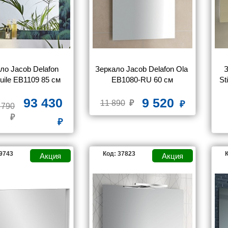
NO
IDDIS
JACOB DELAFON
KERAMA MARAZZI
ORE
MIXLINE
RAVAL
ROCA
ло Jacob Delafon 
Зеркало Jacob Delafon Ola 
З
uile EB1109 85 см
EB1080-RU 60 см
St
93 430
9 520
11 890
 790
39743
Код: 37823
К