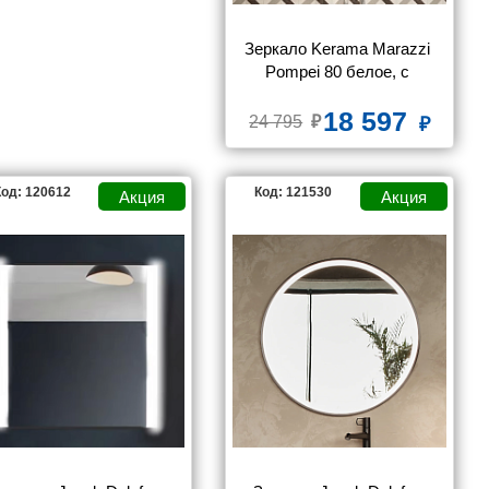
Зеркало Kerama Marazzi 
Pompei 80 белое, с 
подсветкой
18 597
24 795
од: 120612
Код: 121530