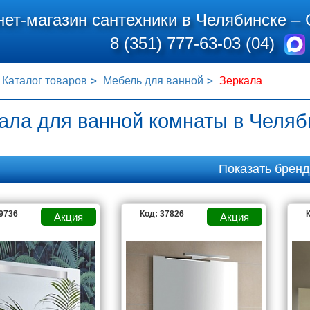
нет-магазин сантехники в Челябинске –
8 (351) 777-63-03 (04)
Каталог товаров
Мебель для ванной
Зеркала
ала для ванной комнаты в Челя
Показать брен
39736
Код: 37826
К
KA
AM.PM
AQUANET
AQUATON
DLINE
AZARIO
BELBAGNO
CEZARES