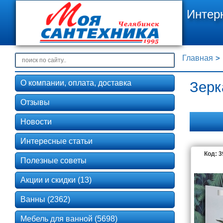
Интер
Главная
О компании, оплата, доставка
Зерк
Отзывы
Новости
Интересные статьи
Код: 
1MAR
Полезные советы
Акции и скидки (13)
ASB-WOO
Ванны (2362)
Мебель для ванной (5698)