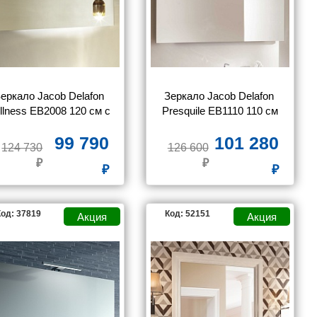
KEUCO
LORANTO
MARKA ONE
SANVIT
VELVEX
еркало Jacob Delafon 
Зеркало Jacob Delafon 
illness EB2008 120 см с 
Presquile EB1110 110 см
подсветкой
99 790
101 280
124 730
126 600
од: 37819
Код: 52151