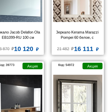
кало Jacob Delafon Ola 
Зеркало Kerama Marazzi 
EB1099-RU 100 см
Pompei 60 белое, с 
подсветкой
10 120
16 111
6 870
21 482
од: 39773
Код: 54972