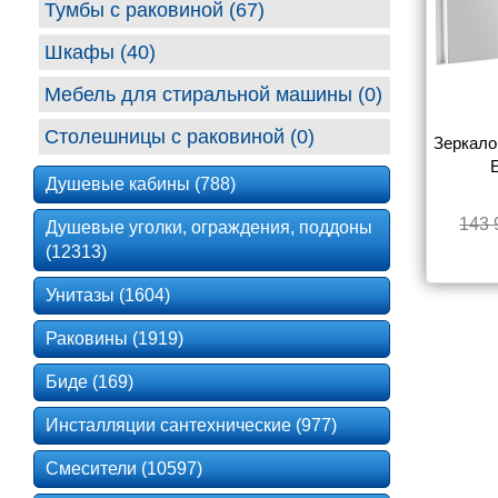
Тумбы с раковиной (67)
Шкафы (40)
Мебель для стиральной машины (0)
Столешницы с раковиной (0)
Зеркало 
Душевые кабины (788)
143 
Душевые уголки, ограждения, поддоны
(12313)
Унитазы (1604)
Раковины (1919)
Биде (169)
Инсталляции сантехнические (977)
Смесители (10597)