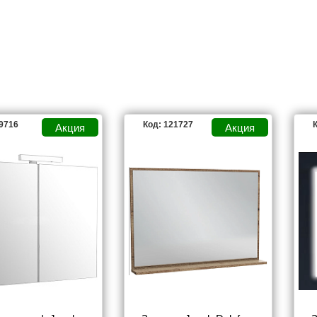
39716
Код: 121727
К