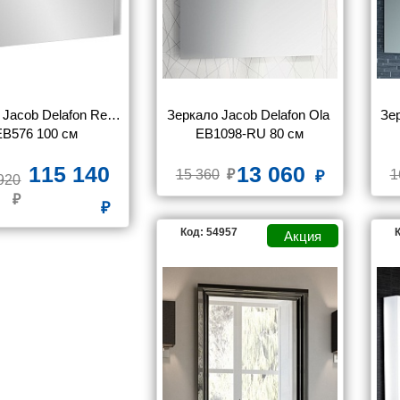
Jacob Delafon Reve 
Зеркало Jacob Delafon Ola 
Зер
EB576 100 см
EB1098-RU 80 см
115 140
13 060
15 360
1
920
Код: 54957
К