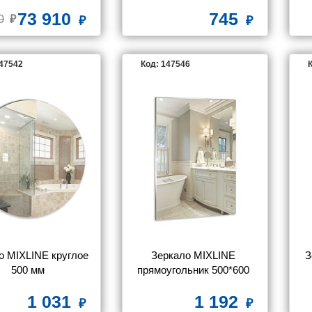
73 910
745
0
147542
Код: 147546
К
о MIXLINE круглое 
Зеркало MIXLINE 
З
500 мм
прямоугольник 500*600 
(ШВ) б/полки
1 031
1 192