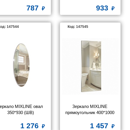
787
933
од: 147544
Код: 147545
еркало MIXLINE овал 
Зеркало MIXLINE 
350*930 (ШВ)
прямоугольник 400*1000 
(ШВ) б/полки
1 276
1 457