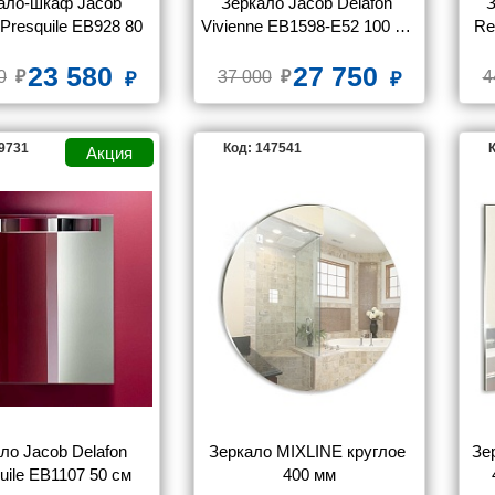
ало-шкаф Jacob 
Зеркало Jacob Delafon 
З
 Presquile EB928 80 
Vivienne EB1598-E52 100 см 
Re
см
дуб табак
23 580
27 750
0
37 000
4
39731
Код: 147541
К
ло Jacob Delafon 
Зеркало MIXLINE круглое 
Зе
uile EB1107 50 см
400 мм