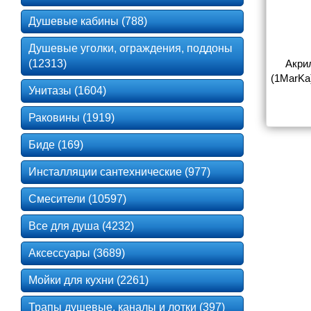
Душевые кабины (788)
Душевые уголки, ограждения, поддоны
(12313)
Акри
(1MarKa
Унитазы (1604)
Раковины (1919)
Биде (169)
Инсталляции сантехнические (977)
Смесители (10597)
Все для душа (4232)
Аксессуары (3689)
Мойки для кухни (2261)
Трапы душевые, каналы и лотки (397)