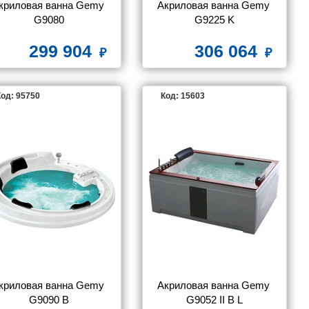
криловая ванна Gemy 
Акриловая ванна Gemy 
G9080
G9225 K
299 904
306 064
од: 95750
Код: 15603
криловая ванна Gemy 
Акриловая ванна Gemy 
G9090 B
G9052 II B L