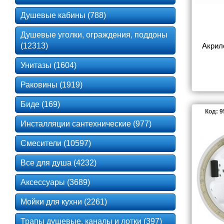
Душевые кабины (788)
Душевые уголки, ограждения, поддоны
(12313)
Акрил
Унитазы (1604)
Раковины (1919)
Биде (169)
Код: 
Инсталляции сантехнические (977)
Смесители (10597)
Все для душа (4232)
Аксессуары (3689)
Мойки для кухни (2261)
Трапы душевые, каналы и лотки (397)