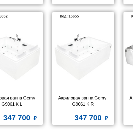
15652
Код: 15655
К
овая ванна Gemy 
Акриловая ванна Gemy 
А
G9061 K L
G9061 K R
347 700
347 700