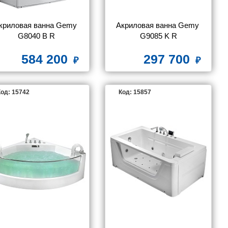
криловая ванна Gemy 
Акриловая ванна Gemy 
G8040 B R
G9085 K R
584 200
297 700
од: 15742
Код: 15857