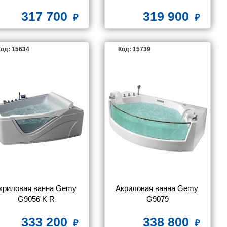
317 700
319 900
од: 15634
Код: 15739
криловая ванна Gemy 
Акриловая ванна Gemy 
G9056 K R
G9079
333 200
338 800