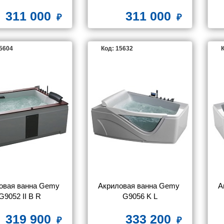
311 000
311 000
15604
Код: 15632
К
овая ванна Gemy 
Акриловая ванна Gemy 
А
G9052 II B R
G9056 K L
319 900
333 200