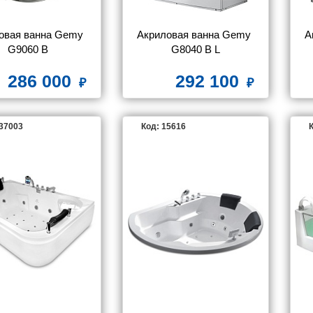
овая ванна Gemy 
Акриловая ванна Gemy 
А
G9060 B
G8040 B L
286 000
292 100
137003
Код: 15616
К