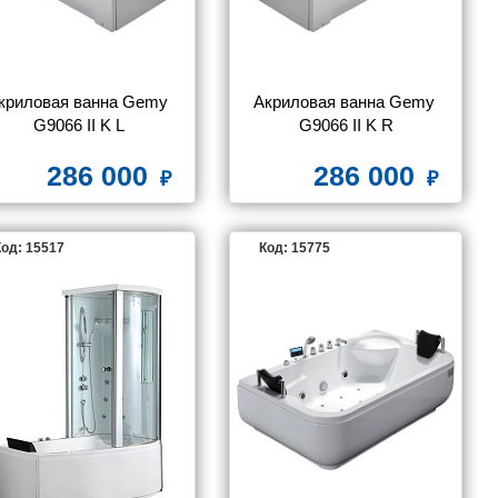
криловая ванна Gemy 
Акриловая ванна Gemy 
G9066 II K L
G9066 II K R
286 000
286 000
од: 15517
Код: 15775