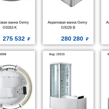
овая ванна Gemy 
Акриловая ванна Gemy 
А
G9263 K
G9226 B
275 532
280 280
95696
Код: 15515
К