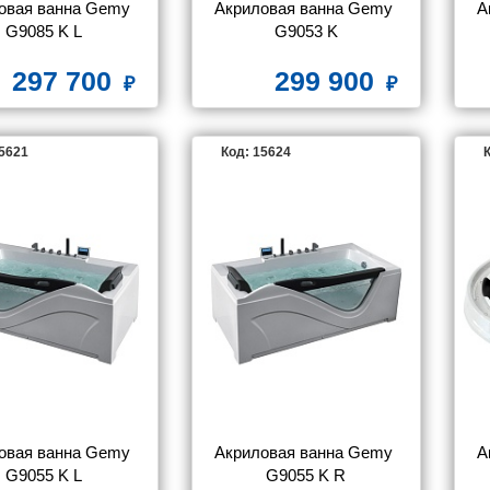
овая ванна Gemy 
Акриловая ванна Gemy 
А
G9085 K L
G9053 K
297 700
299 900
15621
Код: 15624
К
овая ванна Gemy 
Акриловая ванна Gemy 
А
G9055 K L
G9055 K R