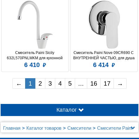
Смеситель Paini Sicily 
Смеситель Paini Nove 09CR690 С 
632L570PNLMKM для кухонной 
ВНУТРЕННЕЙ ЧАСТЬЮ, для душа
мойки
6 410
6 414
←
1
2
3
4
5
...
16
17
→
Каталог
Главная
Каталог товаров
Смесители
Смесители Paini