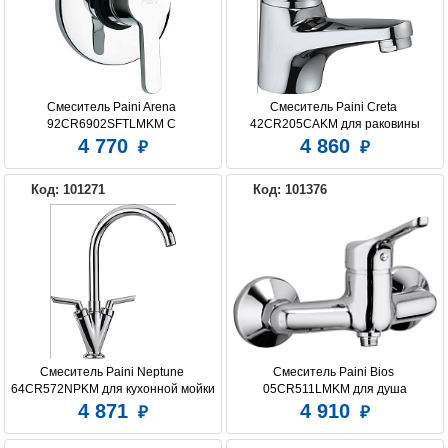
Смеситель Paini Arena 
Смеситель Paini Creta 
92CR6902SFTLMKM С 
42CR205CAKM для раковины
ВНУТРЕННЕЙ ЧАСТЬЮ, для душа
4 770
4 860
Код: 101271
Код: 101376
Смеситель Paini Neptune 
Смеситель Paini Bios 
64CR572NPKM для кухонной мойки
05CR511LMKM для душа
4 871
4 910