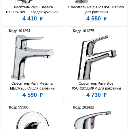
Смеситель Paini Classica 
Смеситель Paini Bios 05CR205/59 
BKCR570AEFFKM для кухонной 
для раковины
мойки
4 410
4 550
Код: 101294
Код: 101275
Смеситель Paini Messina 
Смеситель Paini Bios 
MECR205KM для раковины
05CR205LMKM для раковины
4 590
4 730
Код: 59580
Код: 101412