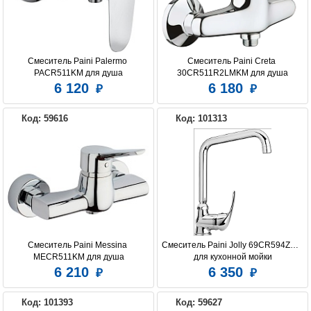
Смеситель Paini Palermo 
Смеситель Paini Creta 
PACR511KM для душа
30CR511R2LMKM для душа
6 120
6 180
Код: 59616
Код: 101313
Смеситель Paini Messina 
Смеситель Paini Jolly 69CR594ZKM 
MECR511KM для душа
для кухонной мойки
6 210
6 350
Код: 101393
Код: 59627