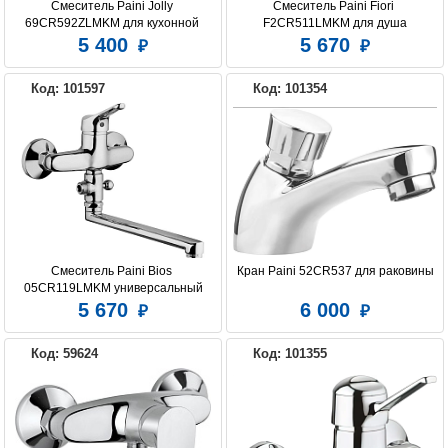
Смеситель Paini Jolly 
Смеситель Paini Fiori 
69CR592ZLMKM для кухонной 
F2CR511LMKM для душа
мойки
5 400
5 670
Код: 101597
Код: 101354
Смеситель Paini Bios 
Кран Paini 52CR537 для раковины
05CR119LMKM универсальный
5 670
6 000
Код: 59624
Код: 101355