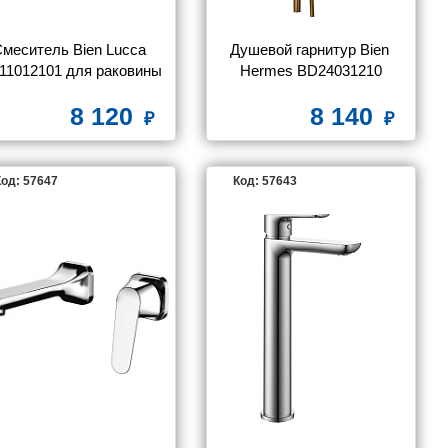
меситель Bien Lucca 
Душевой гарнитур Bien 
11012101 для раковины
Hermes BD24031210
8 120
8 140
од: 57647
Код: 57643