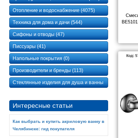
Отопление и водоснабжение (4075)
Смеси
BE5101
Техника для дома и дачи (544)
Сифоны и отводы (47)
Писсуары (41)
Код: 
Напольные покрытия (0)
Производители и бренды (113)
Стеклянные изделия для душа и ванны
Интересные статьи
Как выбрать и купить акриловую ванну в
Челябинске: гид покупателя