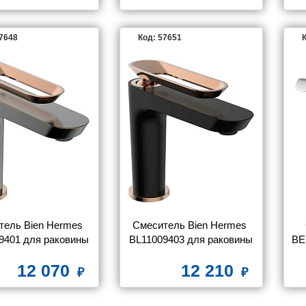
57648
Код: 57651
К
ель Bien Hermes 
Смеситель Bien Hermes 
9401 для раковины
BL11009403 для раковины
BE
12 070
12 210