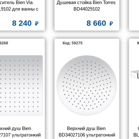
итель Bien Via 
Душевая стойка Bien Torres 
9102 для ванны с 
BD44029102
душем
ВН
8 240
8 660
59268
Код: 59275
К
хний душ Bien 
Верхний душ Bien 
7107 ультратонкий
BD34027106 ультратонкий
BL