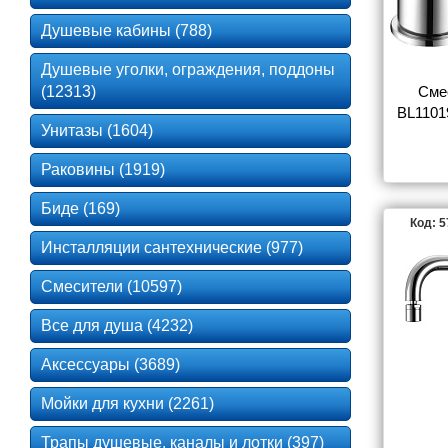
Душевые кабины (788)
Душевые уголки, ограждения, поддоны
(12313)
Смес
BL1101
Унитазы (1604)
Раковины (1919)
Биде (169)
Код: 
Инсталляции сантехнические (977)
Смесители (10597)
Все для душа (4232)
Аксессуары (3689)
Мойки для кухни (2261)
Трапы душевые, каналы и лотки (397)