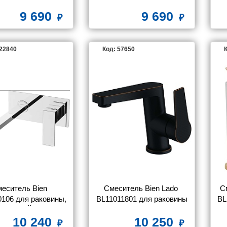
9 690
9 690
122840
Код: 57650
К
еситель Bien 
Смеситель Bien Lado 
С
106 для раковины, 
BL11011801 для раковины
BL
ТРЕННЕЙ ЧАСТЬЮ
10 240
10 250