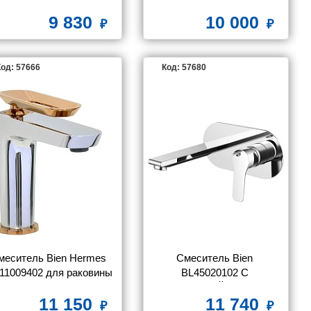
мойки
9 830
10 000
од: 57666
Код: 57680
меситель Bien Hermes 
Смеситель Bien 
11009402 для раковины
BL45020102 С 
ВНУТРЕННЕЙ ЧАСТЬЮ, 
11 150
11 740
для раковины