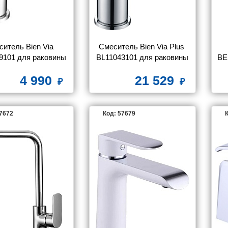
итель Bien Via 
Смеситель Bien Via Plus 
9101 для раковины
BL11043101 для раковины
BE
4 990
21 529
57672
Код: 57679
К