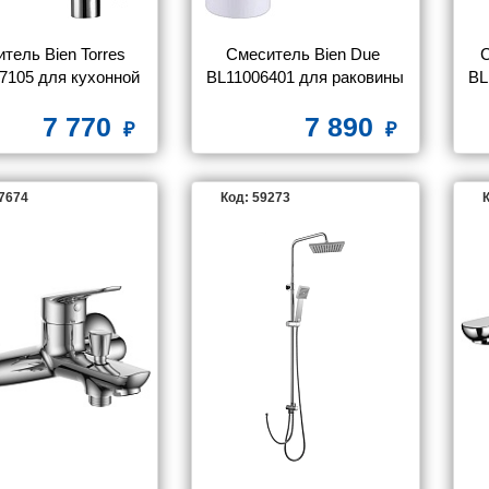
тель Bien Torres 
Смеситель Bien Due 
С
7105 для кухонной 
BL11006401 для раковины
BL
мойки
7 770
7 890
57674
Код: 59273
К