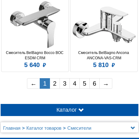
Смеситель BelBagno Bocco BOC 
Смеситель BelBagno Ancona 
ESDM CRM
ANCONA-VAS-CRM
5 640
5 810
←
1
2
3
4
5
6
→
Каталог
Главная
Каталог товаров
Смесители
Смесители BelBagno