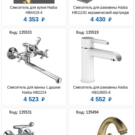
Смеситель для кухни Haiba 
Смеситель для раковины Haiba 
HB4419-4
HB11191 керамический картридж 
25 мм
4 353
4 430
Код: 135533
Код: 135519
Смеситель для ванны с душем 
Смеситель для раковины Haiba 
Haiba HB2224
HB10805-8
4 523
4 552
Код: 135531
Код: 135494