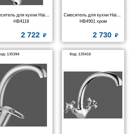
ситель для кухни Haiba 
Смеситель для кухни Haiba 
HB4118
HB4901 хром
2 722
2 730
од: 135394
Код: 135410