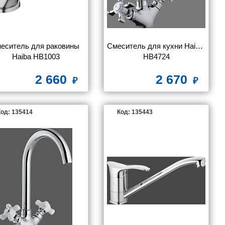
еситель для раковины 
Смеситель для кухни Haiba 
Haiba HB1003
HB4724
2 660
2 670
од: 135414
Код: 135443