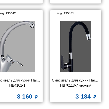
од: 135442
Код: 135461
ситель для кухни Haiba 
Смеситель для кухни Haiba 
HB4101-1
HB70113-7 черный
3 160
3 184