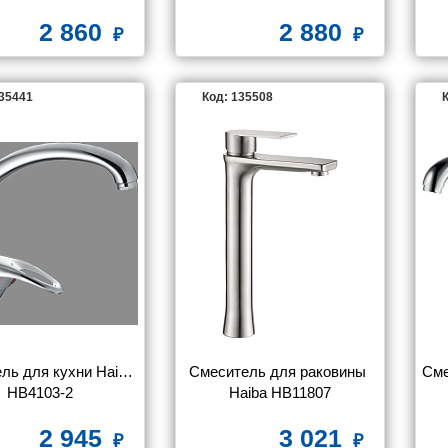
2 860
2 880
135441
Код: 135508
К
ль для кухни Haiba 
Смеситель для раковины 
Сме
HB4103-2
Haiba HB11807
2 945
3 021