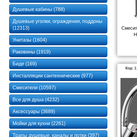
Душевые кабины (788)
Душевые уголки, ограждения, поддоны
(12313)
Смесит
H
Унитазы (1604)
Раковины (1919)
Биде (169)
Код: 
Инсталляции сантехнические (977)
Смесители (10597)
Все для душа (4232)
Аксессуары (3689)
Мойки для кухни (2261)
Трапы душевые, каналы и лотки (397)