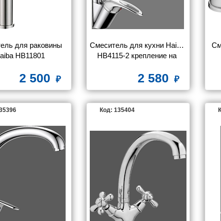
ель для раковины 
Смеситель для кухни Haiba 
См
aiba HB11801
HB4115-2 крепление на 
гайке
2 500
2 580
135396
Код: 135404
К