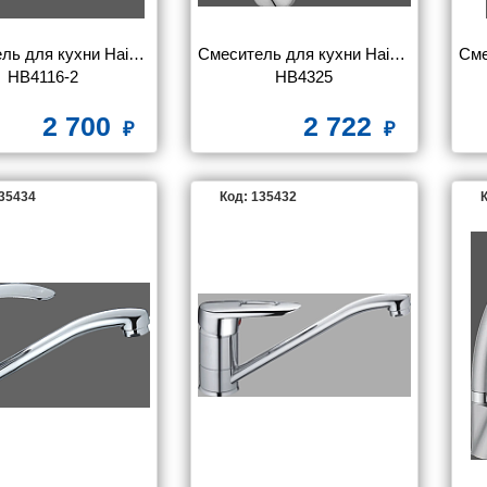
ль для кухни Haiba 
Смеситель для кухни Haiba 
Сме
HB4116-2
HB4325
2 700
2 722
135434
Код: 135432
К