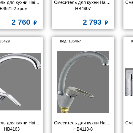
ль для кухни Haiba 
Смеситель для кухни Haiba 
Сме
B4521-2 хром
HB4907
2 760
2 793
135429
Код: 135467
К
ль для кухни Haiba 
Смеситель для кухни Haiba 
Сме
HB4163
HB4113-8