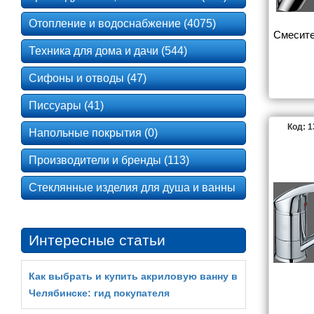
Отопление и водоснабжение (4075)
Смесите
Техника для дома и дачи (544)
Сифоны и отводы (47)
Писсуары (41)
Код: 
Напольные покрытия (0)
Производители и бренды (113)
Стеклянные изделия для душа и ванны
Интересные статьи
Как выбрать и купить акриловую ванну в
Челябинске: гид покупателя