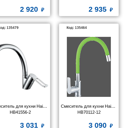
2 920
2 935
од: 135479
Код: 135464
ситель для кухни Haiba 
Смеситель для кухни Haiba 
HB41556-2
HB70112-12
3 031
3 090