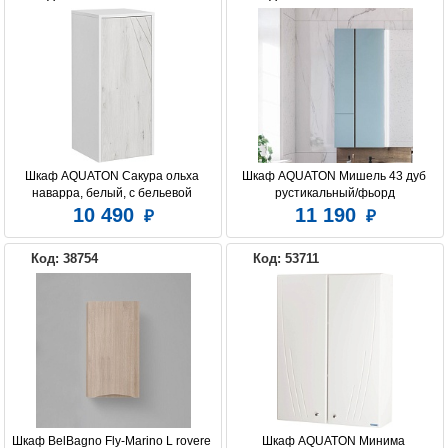
Шкаф AQUATON Сакура ольха 
Шкаф AQUATON Мишель 43 дуб 
наварра, белый, с бельевой 
рустикальный/фьорд
корзиной
10 490
11 190
Код: 38754
Код: 53711
Шкаф BelBagno Fly-Marino L rovere 
Шкаф AQUATON Минима 