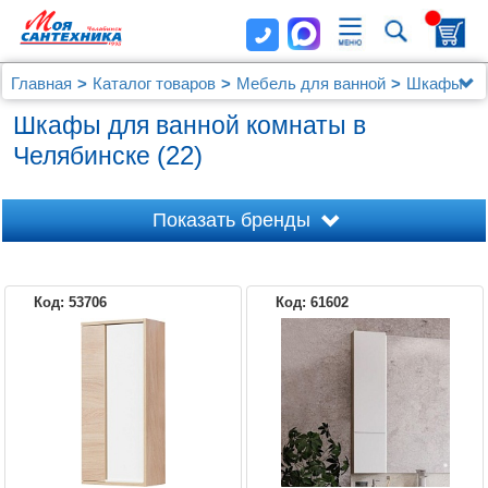
Главная
Каталог товаров
Мебель для ванной
Шкафы
Шкафы для ванной комнаты в
(22)
Челябинске
Показать бренды
Код: 53706
Код: 61602
1MARKA
AQUATON
AQUANET
ASB-WOODLINE
BELBAGNO
AQWELLA
CEZARES
COMFORTY
DURAVIT