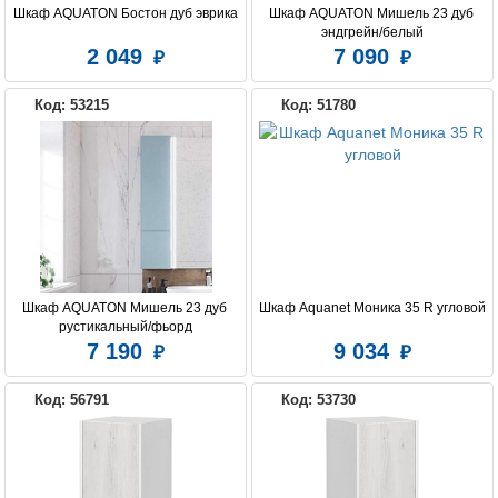
Шкаф AQUATON Бостон дуб эврика
Шкаф AQUATON Мишель 23 дуб 
эндгрейн/белый
2 049
7 090
JACOB DELAFON
Код: 53215
Код: 51780
Шкаф AQUATON Мишель 23 дуб 
Шкаф Aquanet Моника 35 R угловой
рустикальный/фьорд
7 190
9 034
Код: 56791
Код: 53730