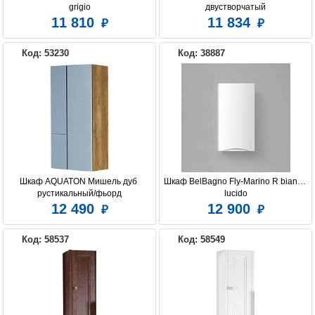
grigio
двустворчатый
11 810
11 834
Код: 53230
Код: 38887
Шкаф AQUATON Мишель дуб 
Шкаф BelBagno Fly-Marino R bianco 
рустикальный/фьорд
lucido
12 490
12 900
Код: 58537
Код: 58549