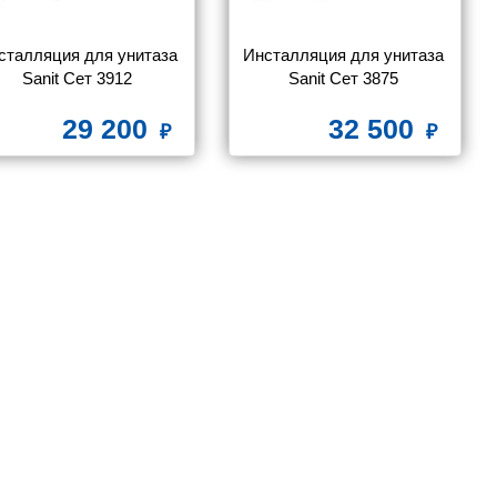
сталляция для унитаза 
Инсталляция для унитаза 
Sanit Сет 3912 
Sanit Сет 3875 
733.00...S004 + клавиша 
90.733.00...S004+ INEO 
29 200
32 500
INEO BRIGHT 
BRIGHT 16.761.00..0000 
.750.81..0000, ASA, хром
нержавеющая сталь, 
матовая