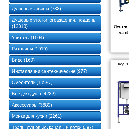
Душевые кабины (788)
Душевые уголки, ограждения, поддоны
(12313)
Инстал
Sanit
Унитазы (1604)
кно
Раковины (1919)
Биде (169)
Код: 
Инсталляции сантехнические (977)
Смесители (10597)
Все для душа (4232)
Аксессуары (3689)
Мойки для кухни (2261)
Трапы душевые, каналы и лотки (397)