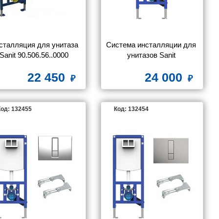
сталляция для унитаза 
Система инсталляции для 
Sanit 90.506.56..0000 
унитазов Sanit 
клавиша М 603 черный
90.733.00..S004
22 450
24 000
од: 132455
Код: 132454