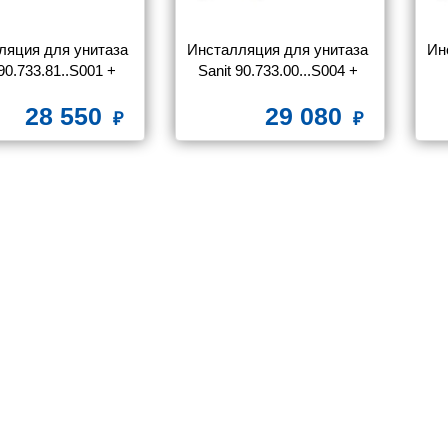
ляция для унитаза 
Инсталляция для унитаза 
Ин
90.733.81..S001 + 
Sanit 90.733.00...S004 + 
виша S706 хром
клавиша INEO BRIGHT, 
90.
28 550
29 080
ASA, 16.750.93..0000 
матовый хром
16