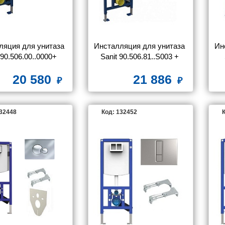
ляция для унитаза 
Инсталляция для унитаза 
Ин
 90.506.00..0000+ 
Sanit 90.506.81..S003 + 
пка M603 белый
кнопка M603 хром
+
20 580
21 886
132448
Код: 132452
К